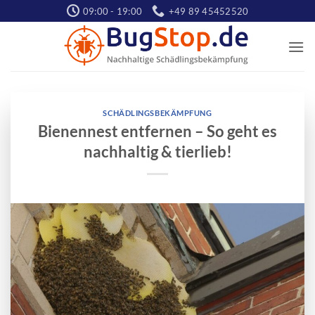
Zum
09:00 - 19:00
+49 89 45452520
Inhalt
springen
SCHÄDLINGSBEKÄMPFUNG
Bienennest entfernen – So geht es
nachhaltig & tierlieb!