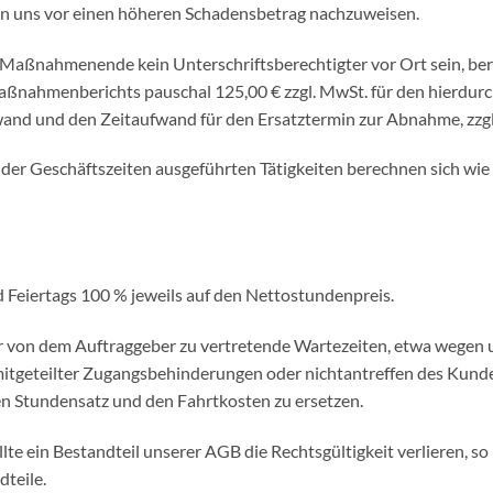
n uns vor einen höheren Schadensbetrag nachzuweisen.
 Maßnahmenende kein Unterschriftsberechtigter vor Ort sein, bere
ßnahmenberichts pauschal 125,00 € zzgl. MwSt. für den hierdur
wand und den Zeitaufwand für den
Ersatztermin zur Abnahme, zzgl
der Geschäftszeiten ausgeführten Tätigkeiten berechnen sich wie 
 Feiertags 100 % jeweils auf den Nettostundenpreis.
r
von dem Auftraggeber zu vertretende Wartezeiten, etwa wegen 
g mitgeteilter Zugangsbehinderungen
oder nichtantreffen des Kund
en Stundensatz und den Fahrtkosten zu ersetzen.
lte ein Bestandteil unserer AGB die Rechtsgültigkeit verlieren, so 
dteile.