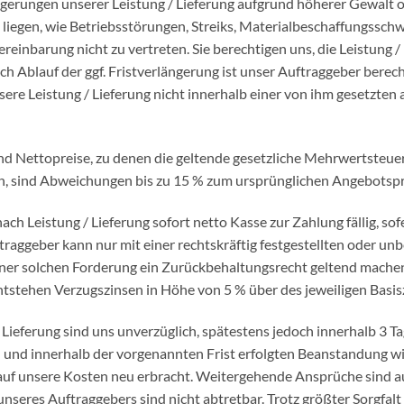
ögerungen unserer Leistung / Lieferung aufgrund höherer Gewalt od
liegen, wie Betriebsstörungen, Streiks, Materialbeschaffungsschwi
vereinbarung nicht zu vertreten. Sie berechtigen uns, die Leistung 
ach Ablauf der ggf. Fristverlängerung ist unser Auftraggeber berec
sere Leistung / Lieferung nicht innerhalb einer von ihm gesetzte
d Nettopreise, zu denen die geltende gesetzliche Mehrwertsteue
n, sind Abweichungen bis zu 15 % zum ursprünglichen Angebotspre
h Leistung / Lieferung sofort netto Kasse zur Zahlung fällig, sofe
raggeber kann nur mit einer rechtskräftig festgestellten oder un
ner solchen Forderung ein
Zurückbehaltungsrecht geltend machen
entstehen Verzugszinsen in Höhe von 5 % über des jeweiligen
Basis
Lieferung sind uns unverzüglich, spätestens jedoch innerhalb 3 Ta
n
und innerhalb der vorgenannten Frist erfolgten Beanstandung wi
 auf unsere Kosten neu erbracht.
Weitergehende Ansprüche sind a
eres Auftraggebers sind nicht abtretbar. Trotz größter Sorgfalt 