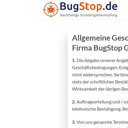
Zum
Inhalt
springen
Allgemeine Ges
Firma BugStop
1.
Die Abgabe unserer Angebo
Geschäftsbedingungen.
Entg
nicht widersprechen. Sie bin
stets der schriftlichen Bes
Wirksamkeit der übrigen Be
2.
Auftragserteilung und / o
telefonische Bestätigung. Be
3.
Von uns genannte Termine u