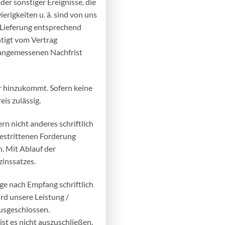
er sonstiger Ereignisse, die
erigkeiten u. ä. sind von uns
/ Lieferung entsprechend
htigt vom Vertrag
n angemessenen Nachfrist
r hinzukommt. Sofern keine
is zulässig.
rn nicht anderes schriftlich
bestrittenen Forderung
. Mit Ablauf der
zinssatzes.
ge nach Empfang schriftlich
rd unsere Leistung /
usgeschlossen.
ist es
nicht auszuschließen,