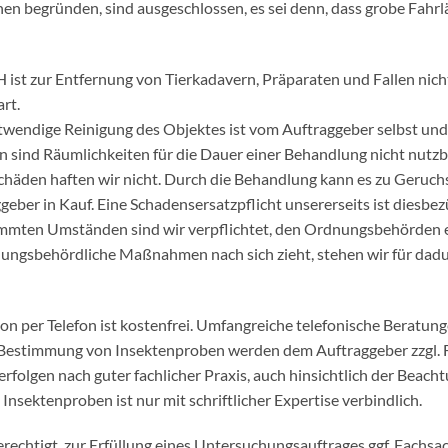
n begründen, sind ausgeschlossen, es sei denn, dass grobe Fahrlä
st zur Entfernung von Tierkadavern, Präparaten und Fallen nicht v
art.
wendige Reinigung des Objektes ist vom Auftraggeber selbst und
en sind
Räumlichkeiten für die Dauer einer Behandlung nicht nutzb
chäden haften wir nicht. Durch die Behandlung kann es zu Geruc
eber in Kauf. Eine Schadensersatzpflicht unsererseits ist diesbez
immten Umständen sind wir verpflichtet, den Ordnungsbehörden e
nungsbehördliche Maßnahmen nach sich zieht, stehen wir für da
on per Telefon ist kostenfrei. Umfangreiche telefonische Beratung
Bestimmung von Insektenproben werden dem Auftraggeber zzgl. 
erfolgen nach guter fachlicher
Praxis, auch hinsichtlich der Beac
Insektenproben ist nur mit schriftlicher Expertise verbindlich.
echtigt, zur Erfüllung eines Untersuchungsauftrages ggf. Fachsac