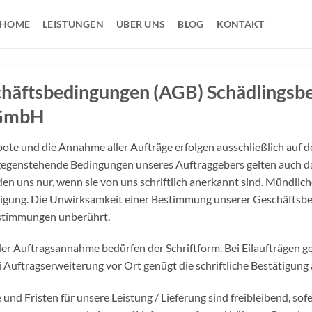
HOME
LEISTUNGEN
ÜBER UNS
BLOG
KONTAKT
chäftsbedingungen (AGB) Schädlingsb
 GmbH
te und die Annahme aller Aufträge erfolgen ausschließlich auf d
egenstehende Bedingungen unseres Auftraggebers gelten auch da
den uns nur, wenn sie von uns
schriftlich anerkannt sind. Mündli
tätigung. Die Unwirksamkeit einer Bestimmung unserer
Geschäftsbe
stimmungen unberührt.
der Auftragsannahme bedürfen der Schriftform. Bei Eilaufträgen g
i Auftragserweiterung vor Ort genügt die schriftliche Bestätigung 
nd Fristen für unsere Leistung / Lieferung sind freibleibend, sof