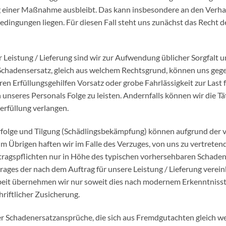
lg einer Maßnahme ausbleibt. Das kann insbesondere an den Verh
edingungen liegen. Für diesen Fall steht uns zunächst das Recht d
 Leistung / Lieferung sind wir zur Aufwendung üblicher Sorgfalt 
 Schadensersatz, gleich aus welchem Rechtsgrund, können uns ge
n Erfüllungsgehilfen Vorsatz oder grobe Fahrlässigkeit zur Last f
nseres Personals Folge zu leisten. Andernfalls können wir die Tä
rfüllung verlangen.
folge und Tilgung (Schädlingsbekämpfung) können aufgrund der vi
 Übrigen haften wir im Falle des Verzuges, von uns zu vertrete
tragspflichten nur in Höhe des typischen vorhersehbaren Schadens
rages der nach dem Auftrag für unsere Leistung / Lieferung verei
beit übernehmen wir nur soweit dies nach modernem Erkenntnisst
riftlicher Zusicherung.
 Schadenersatzansprüche, die sich aus Fremdgutachten gleich wel